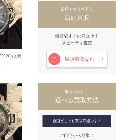
銀座でお立ち寄り
店頭買取
銀座駅すぐの好立地！
スピーディ査定
00120をお買
店頭買取なら
！
遠方の方に！
選べる買取方法
全国どこでも買取可能です！
ご自宅から簡単！