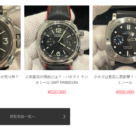
今が売り時？
人気復活の理由とは？：パネライ ラジ
小キズは査定に悪影響？：
オミール GMT PAM00184
ミノール
¥520,000
¥550,000
買取実績一覧へ