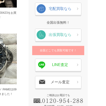
宅配買取なら
00423をお買
！
全国出張無料！
出張買取なら
全国どこでも買取可能です！
LINE査定
メール査定
PAM01109
きました！
ご相談はお電話でも