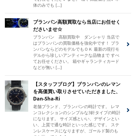
体のみでも […]
ブランパン高額買取なら当店にお任せく
ださいませ☆
ブランパン 高額買取中 ダンシャリ 当店で
はブランパンの買取価格を強化中です！ ブラ
ンパンならどのモデルでもＯＫ 最新の現行モ
デルから珍しいアンティークな品物まで すべ
てお任せください。 箱やギャランティカード
などが無い […]
【スタッフブログ】ブランパンのレマン
を高価買い取りさせていただきました、
Dan-Sha-Ri
老舗ブランド、ブランパンの時計です。 レマ
ンコレクションのシンプルな3針タイプの時計
になります。 サイズ感といい、デザインとい
い、上質で通な時計といった感じです。 ステ
ンレスケースになりますが、ゴールド製のも