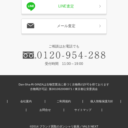
LINE査定
メール査定
ご相談はお電話でも
受付時間 11:00～19:00
Dan-Sha-Ri GINZAは古物営業法に基づく古物商の許可を得ております
古物商許可証: 第301062008871 / 東京都公安委員会
会社案内
ご利用規約
個人情報保護方針
お問合せ
サイトマップ
©2014
ブランド買取のダンシャリ銀座
／VALS NEXT