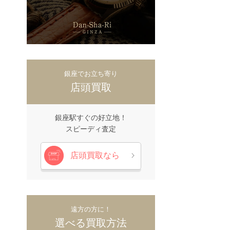
銀座でお立ち寄り
店頭買取
銀座駅すぐの好立地！
スピーディ査定
店頭買取なら
遠方の方に！
選べる買取方法