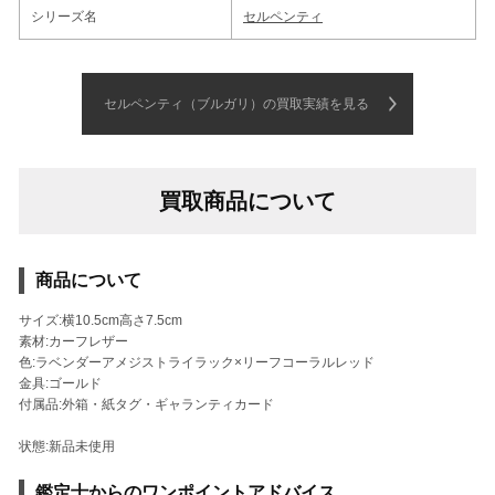
シリーズ名
セルペンティ
セルペンティ（ブルガリ）の買取実績を見る
買取商品について
商品について
サイズ:横10.5cm高さ7.5cm
素材:カーフレザー
色:ラベンダーアメジストライラック×リーフコーラルレッド
金具:ゴールド
付属品:外箱・紙タグ・ギャランティカード
状態:新品未使用
鑑定士からのワンポイントアドバイス