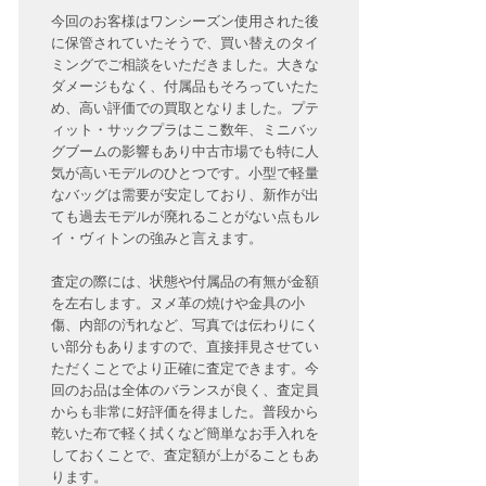
今回のお客様はワンシーズン使用された後
に保管されていたそうで、買い替えのタイ
ミングでご相談をいただきました。大きな
ダメージもなく、付属品もそろっていたた
め、高い評価での買取となりました。プテ
ィット・サックプラはここ数年、ミニバッ
グブームの影響もあり中古市場でも特に人
気が高いモデルのひとつです。小型で軽量
なバッグは需要が安定しており、新作が出
ても過去モデルが廃れることがない点もル
イ・ヴィトンの強みと言えます。
査定の際には、状態や付属品の有無が金額
を左右します。ヌメ革の焼けや金具の小
傷、内部の汚れなど、写真では伝わりにく
い部分もありますので、直接拝見させてい
ただくことでより正確に査定できます。今
回のお品は全体のバランスが良く、査定員
からも非常に好評価を得ました。普段から
乾いた布で軽く拭くなど簡単なお手入れを
しておくことで、査定額が上がることもあ
ります。