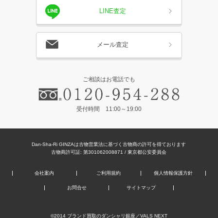
LINE査定
メール査定
ご相談はお電話でも
受付時間 11:00～19:00
Dan-Sha-Ri GINZAは古物営業法に基づく古物商の許可を得ております
古物商許可証: 第301062008871 / 東京都公安委員会
会社案内
ご利用規約
個人情報保護方針
お問合せ
サイトマップ
©2014
ブランド買取のダンシャリ銀座
／VALS NEXT