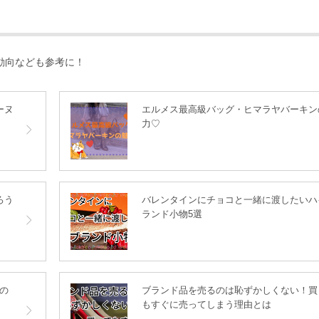
動向なども参考に！
ーヌ
エルメス最高級バッグ・ヒマラヤバーキン
力♡
ろう
バレンタインにチョコと一緒に渡したいハ
ランド小物5選
の
ブランド品を売るのは恥ずかしくない！買
もすぐに売ってしまう理由とは