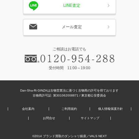
LINE査定
メール査定
ご相談はお電話でも
受付時間 11:00～19:00
Dan-Sha-Ri GINZAは古物営業法に基づく古物商の許可を得ております
古物商許可証: 第301062008871 / 東京都公安委員会
会社案内
ご利用規約
個人情報保護方針
お問合せ
サイトマップ
©2014
ブランド買取のダンシャリ銀座
／VALS NEXT