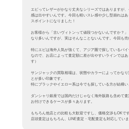
エピってレザーがかなり丈夫なシリーズではありますが、
感は出やすいんです。今回も軽いスレ感や少し型崩れはあ
スポイントになりました！
お客様から「古いヴィトンって値段つかないんですか？」
なり多いんですが、実はそんなことないんです。今回も売
特にエピは海外人気が強くて、アジア圏で探しているバイ
なので、お店によって査定額に差が出やすいラインではあ
す）
サンジャックの買取相場は、状態やカラーによってかなり変わり
とが多い印象です。
特にブラックやイエロー系は今でも探している方が結構い
ダンシャリ銀座では国内だけじゃなく海外販路も含めて査
お付けできるケースが多々あります。
もちろん他店との比較も大歓迎ですし、価格交渉もOKで
店頭査定はもちろん、LINE査定・宅配査定も対応してい