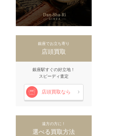
銀座でお立ち寄り
店頭買取
銀座駅すぐの好立地！
スピーディ査定
店頭買取なら
遠方の方に！
選べる買取方法