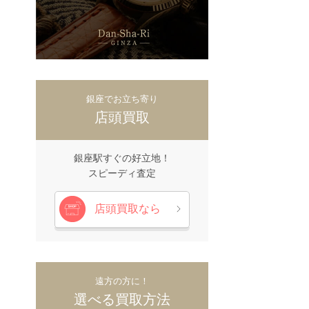
銀座でお立ち寄り
店頭買取
銀座駅すぐの好立地！
スピーディ査定
店頭買取なら
遠方の方に！
選べる買取方法