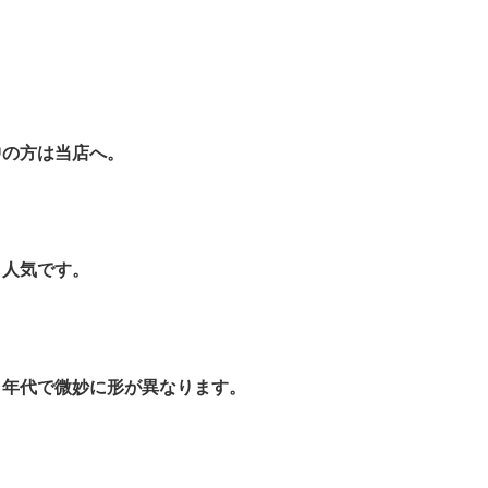
！
中の方は当店へ。
も人気です。
、年代で微妙に形が異なります。