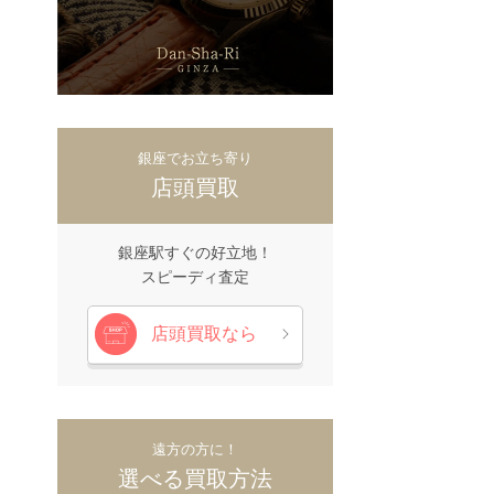
銀座でお立ち寄り
店頭買取
銀座駅すぐの好立地！
スピーディ査定
店頭買取なら
遠方の方に！
選べる買取方法