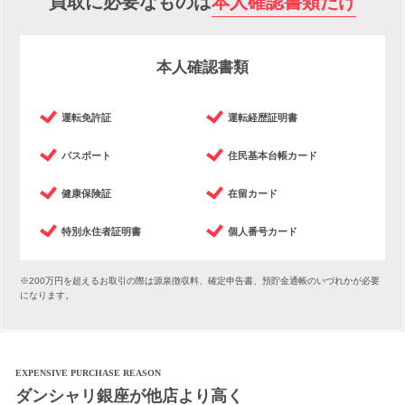
買取に必要なものは
本人確認書類だけ
本人確認書類
運転免許証
運転経歴証明書
パスポート
住民基本台帳カード
健康保険証
在留カード
特別永住者証明書
個人番号カード
※200万円を超えるお取引の際は源泉徴収料、確定申告書、預貯金通帳のいづれかが必要
になります。
EXPENSIVE PURCHASE REASON
ダンシャリ銀座が他店より高く