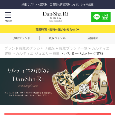
銀座でブランド品買取、宝石類の高価買取ならダンシャリ銀座
営業時間・臨時休業のお知らせ
買取ブランド
買取ジャンル
店舗案内
ブランド買取のダンシャリ銀座
>
買取ブランド一覧
>
カルティエ
買取
>
カルティエ ジュエリー買取
>
パリヌーベルバーグ買取