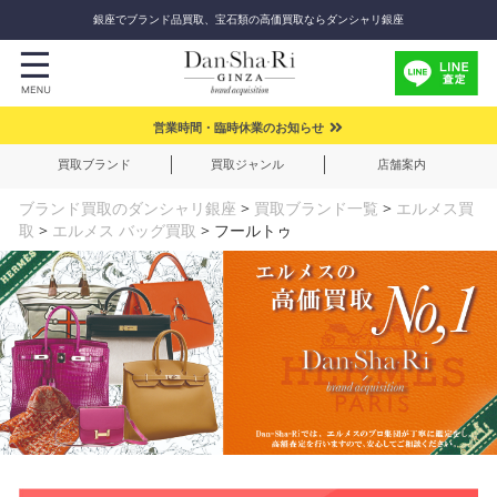
銀座でブランド品買取、宝石類の高価買取ならダンシャリ銀座
営業時間・臨時休業のお知らせ
買取ブランド
買取ジャンル
店舗案内
ブランド買取のダンシャリ銀座
>
買取ブランド一覧
>
エルメス買
取
>
エルメス バッグ買取
>
フールトゥ