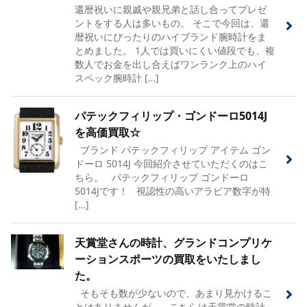
還暦祝いに親戚や親兄弟と話し合ってプレゼ
ントをする人は多いもの。 そこで今回は、還
暦祝いにぴったりのハイブランド腕時計をま
とめました。 1人では買いにくい値段でも、複
数人でお金を出し合えばワンランク上のハイ
スペック腕時計 […]
パテックフィリップ・ゴンドーロ5014J
を高価買取☆
ブランド パテックフィリップ アイテム ゴン
ドーロ 5014J 今回紹介させていただくのはこ
ちら。 パテックフィリップ ゴンドーロ
5014Jです！ 視認性の高いアラビア数字が特
[…]
天賞堂さんの時計、グランドコンプリケ
ーションスポーツの買取をいたしまし
た。
そもそも数が少ないので、あまり見かけるこ
とはありませんが、 こちらは天賞堂の時計、