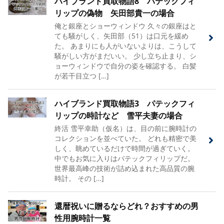
ハイブランド買取物語8 パテックフィ
リップの偽物 矢田部貴一の場合
俺と銀座とショーウィンドウ 久々の銀座はと
ても騒がしく、矢田部（51）は口元を緩め
た。 あまりにも人がいないよりは、こうして
騒がしい方がまだいい。 少し立ち止まり、シ
ョーウィンドウで自分の姿を確認する。 白髪
が若干目立つ […]
ハイブランド買取物語3 パテックフィ
リップの時計など 雪平夫妻の場合
終活 雪平幸助（仮名）は、目の前に腕時計の
コレクションを並べていた。 どれも精密で美
しく、眺めているだけで時間が過ぎていく。
中でもお気に入りはパテックフィリップだ。
世界最高峰の技術が詰め込まれた高品質の腕
時計。 その […]
還暦祝いに贈るならどれ？おすすめの男
性用腕時計一覧