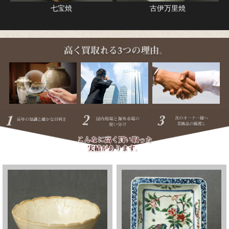
七宝焼
古伊万里焼