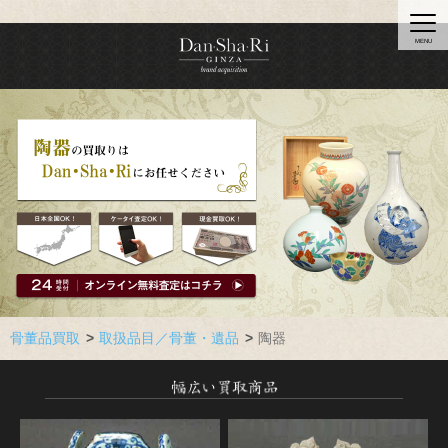
MENU
骨董品買取
取扱品目／骨董・遺品
陶器