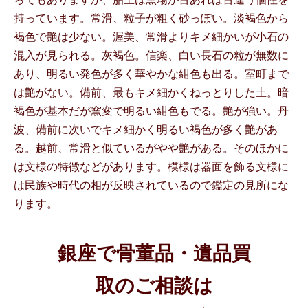
持っています。常滑、粒子が粗く砂っぽい。淡褐色から
褐色で艶は少ない。渥美、常滑よりキメ細かいが小石の
混入が見られる。灰褐色。信楽、白い長石の粒が無数に
あり、明るい発色が多く華やかな紺色も出る。室町まで
は艶がない。備前、最もキメ細かくねっとりした土。暗
褐色が基本だが窯変で明るい紺色もでる。艶が強い。丹
波、備前に次いでキメ細かく明るい褐色が多く艶があ
る。越前、常滑と似ているがやや艶がある。そのほかに
は文様の特徴などがあります。模様は器面を飾る文様に
は民族や時代の相が反映されているので鑑定の見所にな
ります。
銀座で骨董品・遺品買
取のご相談は