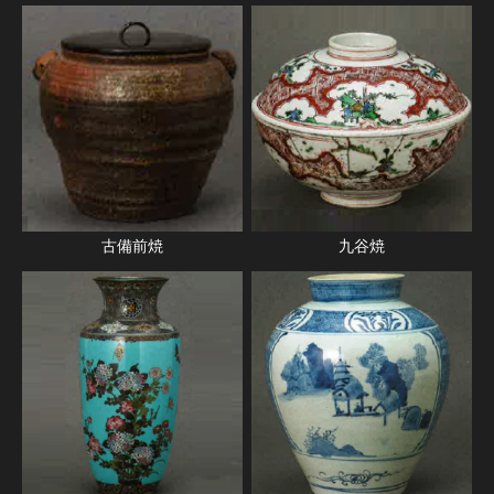
古備前焼
九谷焼