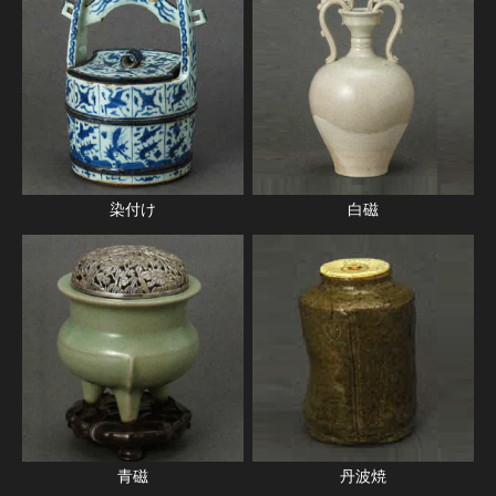
染付け
白磁
丹波焼
青磁