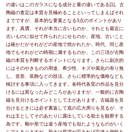
の違いはこのガラスになる成分と量の違いである[1]。古
陶磁の査定は本質を見極めることといってしまえばそれ
までですが、基本的な要素となる3点のポイントがあり
ます。真贋、それが本当に古いものか、それとも最近に
古いものに似せて作られたにせものか。産地、古いこと
は確かだがそれがどの産地で焼かれたか。時代、同じ産
地でもそれがどの時期に属するものか。この三項が古陶
磁の本質を判断するポイントになります。さらに副次的
にはそのやきものの用途、希少性、キズや風化の有り無
し、造形、装飾などの技法、さらに標準的な価格なども
検討する事項に入ってきます。各時代各窯の作品を見分
けるには異なったみどころがありますが、一般的に古陶
磁を見分けるポイントとして土があります。古磁器を見
分けるときには必ず裏返して底の広大周りを見るが、そ
れは主としてそのあたりに露出している胎土を観察する
為です。釉や形では違う産地でも似たようなものがいく
らでもありますが、胎土は窯場が百あれば百違う個性を