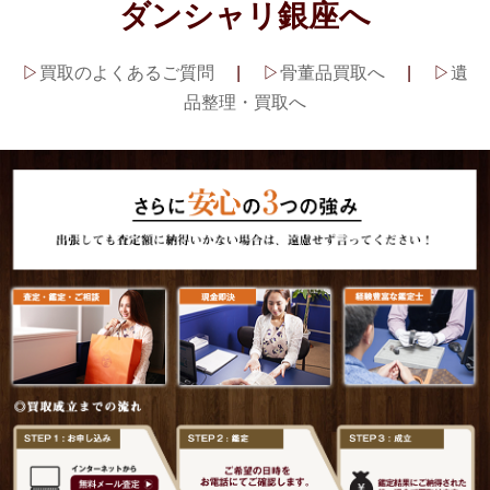
ダンシャリ銀座へ
▷
買取のよくあるご質問
| ▷
骨董品買取へ
| ▷
遺
品整理・買取へ