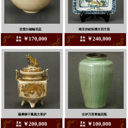
定窯白磁輪花盃
南京赤絵拓榴文四方皿
￥170,000
￥240,000
薩摩獅子鳳凰文香炉
古伊万里青磁花瓶
￥200,000
￥100,000