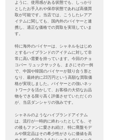
ように、使用感がある状態でも、しっかり
としたお手入れや保存状態であれば高価買
取が可能です。当店では、こうしたレアア
イテムに関しても、国内外のバイヤーと連
携し、適正な価格での買取を実現していま
す。
特に海外のバイヤーは、シャネルをはじめ
とするハイブランドのアイテムに対して非
常に高い需要を持っています。今回のチョ
コバー リュックサックも、まさにその一例
で、中国や韓国のバイヤーが競り合う形と
なり、最終的に23万円という高額な買取価
格が実現しました。バイヤーとの強いネッ
トワークを活かして、お客様の大切なお品
物をできる限り高く評価させていただくの
が、当店ダンシャリの強みです。
シャネルのようなハイブランドアイテム
は、流行が一時的に終わったとしても、そ
の後もファンに愛され続け、特に廃盤モデ
ルや限定品はその希少性がさらに価値を高
めます。今回のようなシャネルのリュック