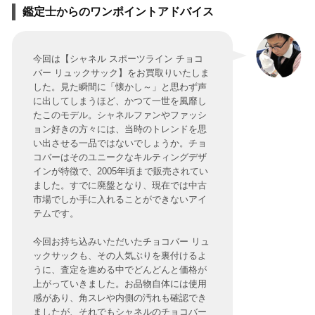
鑑定士からのワンポイントアドバイス
今回は【シャネル スポーツライン チョコ
バー リュックサック】をお買取りいたしま
した。見た瞬間に「懐かし～」と思わず声
に出してしまうほど、かつて一世を風靡し
たこのモデル。シャネルファンやファッシ
ョン好きの方々には、当時のトレンドを思
い出させる一品ではないでしょうか。チョ
コバーはそのユニークなキルティングデザ
インが特徴で、2005年頃まで販売されてい
ました。すでに廃盤となり、現在では中古
市場でしか手に入れることができないアイ
テムです。
今回お持ち込みいただいたチョコバー リュ
ックサックも、その人気ぶりを裏付けるよ
うに、査定を進める中でどんどんと価格が
上がっていきました。お品物自体には使用
感があり、角スレや内側の汚れも確認でき
ましたが、それでもシャネルのチョコバー