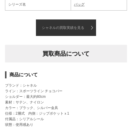
シリーズ名
バッグ
シャネルの買取実績を見る
買取商品について
商品について
ブランド：シャネル
ライン：スポーツライン チョコバー
ショルダー：最大約80cm
素材：サテン、ナイロン
カラー：ブラック、シルバー金具
仕様：2層式 内側：ジップポケットｘ1
付属品：シリアルシール
状態：使用感あり