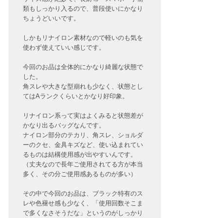
類もしっかり入るので、普段使いにかなり
ちょうどいいです。
しかもリナイロン素材なので軽いのも気を
使わず使えていい感じです。
今回のお品は全体的にかなり綺麗な状態で
した。
角スレや大きな型崩れも少なく、状態とし
てはAランクくらいとかなり好印象。
リナイロン系って実はよくみると状態差が
かなり出るバッグなんです。
ナイロン部分のテカリ、角スレ、ショルダ
ーのクセ、金具キズなど、使い込まれてい
るものは結構使用感が出やすいんです。
（丈夫なので長年ご使用されてる方が本当
多く、その分ご使用感あるものが多い）
その中で今回のお品は、ブラック特有のス
レや色褪せ感も少なく、「使用回数そこま
で多くなさそうだな」というのがしっかり