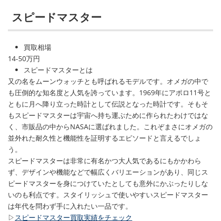
スピードマスター
買取相場
14-50万円
スピードマスターとは
又の名をムーンウォッチとも呼ばれるモデルです。オメガの中で
も圧倒的な知名度と人気を誇っています。1969年にアポロ11号と
ともに月へ降り立った時計として伝説となった時計です。そもそ
もスピードマスターは宇宙へ持ち運ぶために作られたわけではな
く、市販品の中からNASAに選ばれました。これぞまさにオメガの
並外れた耐久性と機能性を証明するエピソードと言えるでしょ
う。
スピードマスターは非常に有名かつ大人気であるにもかかわら
ず、デザインや機能などで幅広くバリエーションがあり、同じス
ピードマスターを身につけていたとしても意外にかぶったりしな
いのも利点です。スタイリッシュで使いやすいスピードマスター
は年代を問わず手に入れたい一品です。
▷
スピードマスター買取実績をチェック