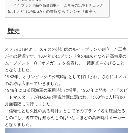
ブランド品を高価買取へ！こちらの記事もチェック
オメガ（OMEGA）の買取ならダンシャリ銀座へ
歴史
オメガは1848年、スイスの時計師のルイ・ブランが創立した工房
がその起源です。1894年いにブランド名の由来となる超高精度の
ムーブメント「Ω（オメガ）」を発表し、一躍脚光をあびること
となりました。
1932年、オリンピックの公式時計として採用され、さらにオメガ
の名称は広まっていきました。
1948年には英国海軍の軍用時計に採用、1957年に発表した「スピ
ードマスター」がNASAの宇宙計画に選ばれ、1969年に人類初の
月面着陸に同行しました。
「信頼性と耐久性のある時計」としてそのブランド名を確固たる
ものにし、現在では知らぬものはいないほどの高級時計メーカー
となりました。