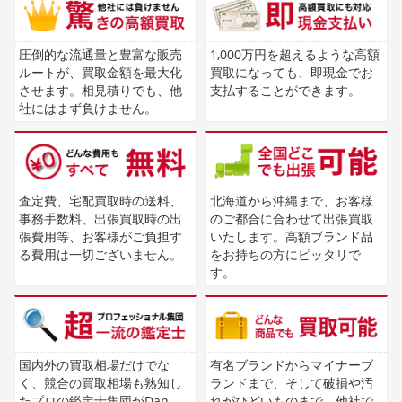
圧倒的な流通量と豊富な販売
1,000万円を超えるような高額
ルートが、買取金額を最大化
買取になっても、即現金でお
させます。相見積りでも、他
支払することができます。
社にはまず負けません。
査定費、宅配買取時の送料、
北海道から沖縄まで、お客様
事務手数料、出張買取時の出
のご都合に合わせて出張買取
張費用等、お客様がご負担す
いたします。高額ブランド品
る費用は一切ございません。
をお持ちの方にピッタリで
す。
国内外の買取相場だけでな
有名ブランドからマイナーブ
く、競合の買取相場も熟知し
ランドまで、そして破損や汚
たプロの鑑定士集団がDan-
れがひどいものまで、他社で