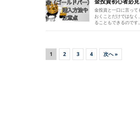
金投資初心者必見
金投資と一口に言って
おくことだけではなく
ることもできるのです。
1
2
3
4
次へ »