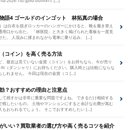
ia-2026-1oz-gold-bullion-c […]
物語4 ゴールドのインゴット 林拓真の場合
名）は白衣を脱ぎロッカーのハンガーにかけると、靴を履き替え
通用口から出た。 「林医院」と大きく掲げられた看板を一度見
た。 人混みに揉まれながら電車に乗り込み、 […]
（コイン）を高く売る方法
ど、最近は見ていない金貨（コイン）をお持ちなら、今が売り
Sha-Ri（ダンシャリ）にお持ちください。購入時とは比較にならな
しれません。 今回は現在の金貨（コ […]
効？おすすめの理由と注意点
して残すかは非常に重要な問題ですよね。 できるだけ相続する
で残したいもの。 土地やマンションにすると余計な出費が嵩む
もおられるでしょう。 そこでおすすめしたい […]
がいい？買取業者の選び方や高く売るコツを紹介