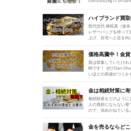
coins/bb26g1c-britann
ハイブランド買取
世代交代 林拓真（仮
レザーバッグを持って
上げ、自宅へと足を向け
価格高騰中！金貨
昔は収集していたけれ
時です！ ぜひDan-
いほどの高値がつくかも
金は相続対策に有
相続財産をどのように
人の負担にならない形
ので、決めかねている人
金を売るならどこ