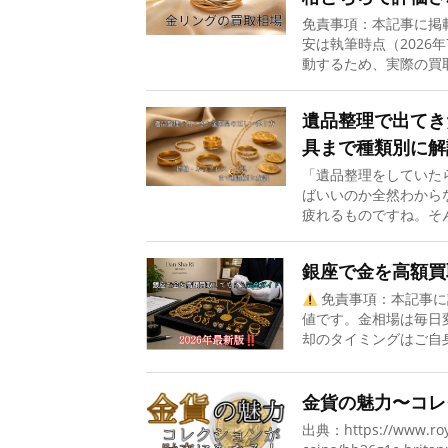
免責事項：本記事に掲
安は執筆時点（2026
動するため、実際の買取
遺品整理で出てき
具まで種類別に解
「遺品整理をしていた
ばいいのか全然わから
疲れるものですね。そん
銀座で金を高額買
免責事項：本記事に
値です。金相場は毎日
却のタイミングはご自身
金貨の魅力〜コレ
出典：https://www.royal