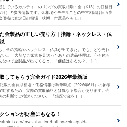
載しているカルティエのリングの買取相場・金（K18）の価格目
年7月）の参考情報です。金相場やモデルごとの中古相場は日々変
価格は査定日の相場・状態・付属品をも […]
た金製品の正しい売り方｜指輪・ネックレス・仏
説
ら、金の指輪やネックレス、仏具が出てきた。でも、どう売れ
ない…」 大切なご家族を見送ったあとの遺品整理は、心も体も
な中で金製品が出てくると、「価値はあるの？」 […]
取してもらう完全ガイド2026年最新版
記載の金買取相場・価格情報は執筆時点（2026年6月）の参考
変動するため、実際の買取価格とは異なる場合があります。売
の判断でご検討ください。 「銀座で金を […]
クションが財産にもなる！
mint.com/invest/bullion/bullion-coins/gold-