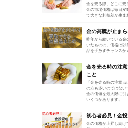
金を売る際、どこに売
金の市場価格は毎日変
で大きな利益差が生ま
金の高騰が止まら
昨年から続いている金の
いたものの、価格は以
品を手放すチャンスかも
金を売る時の注意
こと
「金を売る時の注意点
の方も多いのではない
金の価値を最大限に引
いくつかあります。
初心者必見！金投
金の価格が上昇し続けて